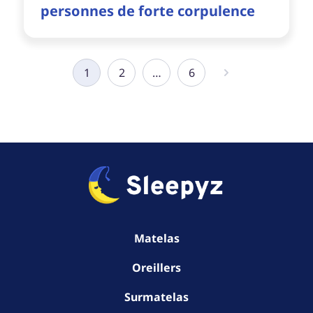
personnes de forte corpulence
Pagination
1
2
…
6
des
publications
Matelas
Oreillers
Surmatelas