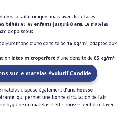
et donc à taille unique, mais avec deux faces
les
bébés
et les
enfants jusqu’à 8 ans
. Le matelas
 cm
d’épaisseur.
polyuréthane d’une densité de
16 kg/m
³, adaptée aux
che en
latex microperforé
d’une densité de
65 kg/m³
.
ions sur le matelas évolutif Candide
ce matelas dispose également d’une
housse
pirante, qui permet une bonne circulation de l’air
ure hygiène du matelas. Cette housse peut être lavée