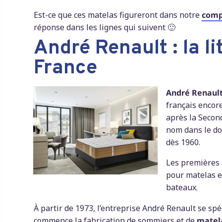
Est-ce que ces matelas figureront dans notre
comp
réponse dans les lignes qui suivent 🙂
André Renault : la l
France
André Renaul
français encore
après la Secon
nom dans le dom
dès 1960.
Les premières a
pour matelas et
bateaux.
À partir de 1973, l’entreprise André Renault se spé
commence la fabrication de sommiers et de
matel