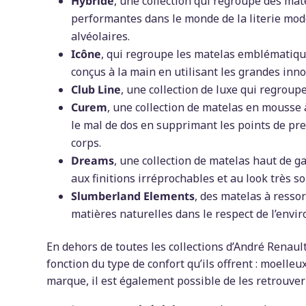
Hybride
, une collection qui regroupe des mat
performantes dans le monde de la literie mod
alvéolaires.
Icône
, qui regroupe les matelas emblématique
conçus à la main en utilisant les grandes inn
Club Line
, une collection de luxe qui regroup
Curem
, une collection de matelas en mousse
le mal de dos en supprimant les points de pre
corps.
Dreams
, une collection de matelas haut de g
aux finitions irréprochables et au look très so
Slumberland Elements
, des matelas à resso
matières naturelles dans le respect de l’envi
En dehors de toutes les collections d’André Renaul
fonction du type de confort qu’ils offrent : moelleux
marque, il est également possible de les retrouver